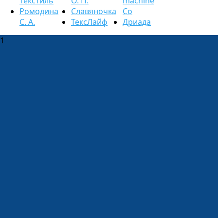
текстиль
О. П.
machine
Ромодина
Славяночка
Co
С. А.
ТексЛайф
Дриада
1