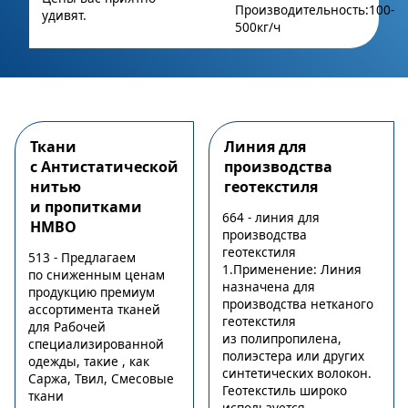
Производительность:100-
удивят.
500кг/ч
Ткани
Линия для
с Антистатической
производства
нитью
геотекстиля
и пропитками
664 - линия для
НМВО
производства
геотекстиля
513 - Предлагаем
1.Применение: Линия
по сниженным ценам
назначена для
продукцию премиум
производства нетканого
ассортимента тканей
геотекстиля
для Рабочей
из полипропилена,
специализированной
полиэстера или других
одежды, такие , как
синтетических волокон.
Саржа, Твил, Смесовые
Геотекстиль широко
ткани
используется