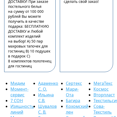
ДОСТАВКУ! При заказе
сделать свой заказ!
постельного белья
на сумму от 100 000
рублей Вы можете
получить в качестве
подарка: БЕСПЛАТНУЮ
ДОСТАВКУ и Любой
комплект изделий
на выбор! А) 50 пар
махровых тапочек для
гостиниц В) 10 подушек
в подарок С)
8 комплектов полотенец
для гостиниц
Мидим
Адаменко
Сертекс
МегаТекс
Момент-
С. О.
Мари-
Космос
сервис
Ильина
Ота
Вторпласт
7 СОН
С.В.
Багира
Текстильси
Изящность
Шувалов
Кохомский
Сова-
линий
С. В.
лен
Текстиль