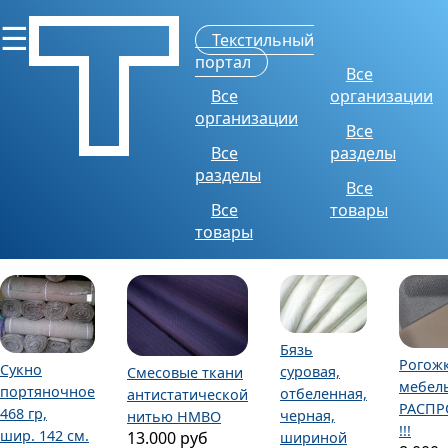
☰
Текстильный
портал
Все
Все
организации
организации
Все
Все
разделы
разделы
Все
Все
товары
товары
Бязь
Рогож
Сукно
суровая,
Смесовые ткани
мебел
портяночное
отбеленная,
антистатической
РАСПР
468 гр,
черная,
нитью НМВО
!!!
шир. 142 см.
13.000 руб
шириной