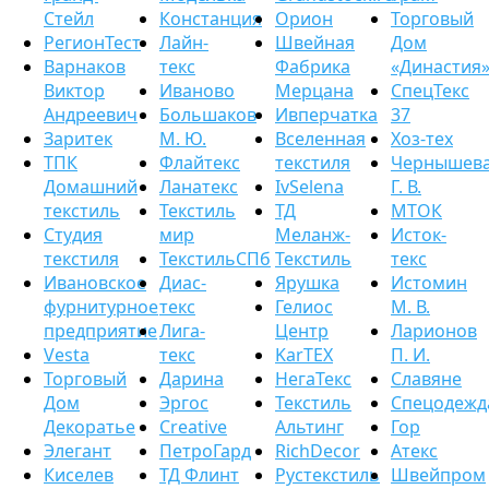
Стейл
Констанция
Орион
Торговый
РегионТест
Лайн-
Швейная
Дом
Варнаков
текс
Фабрика
«Династия
Виктор
Иваново
Мерцана
СпецТекс
Андреевич
Большаков
Ивперчатка
37
Заритек
М. Ю.
Вселенная
Хоз-тех
ТПК
Флайтекс
текстиля
Чернышев
Домашний
Ланатекс
IvSelena
Г. В.
текстиль
Текстиль
ТД
МТОК
Студия
мир
Меланж-
Исток-
текстиля
ТекстильСПб
Текстиль
текс
Ивановское
Диас-
Ярушка
Истомин
фурнитурное
текс
Гелиос
М. В.
предприятие
Лига-
Центр
Ларионов
Vesta
текс
KarTEX
П. И.
Торговый
Дарина
НегаТекс
Славяне
Дом
Эргос
Текстиль
Спецодежд
Декоратье
Creative
Альтинг
Гор
Элегант
ПетроГард
RichDecor
Атекс
Киселев
ТД Флинт
Рустекстиль
Швейпром