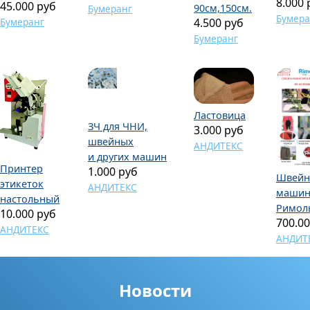
8.000 
45.000 руб
90см,150см.
Бумеранг
Бумера
Бумеранг
4.500 руб
Бумеранг
Ластовица
ЗЧ для ЧНИ,
3.000 руб
швейных
АНДИТЕКС
и других машин
Принтер
1.000 руб
Швейн
этикеток
АНДИТЕКС
машин
настольный
Римол
10.000 руб
700.0
АНДИТЕКС
АНДИТ
Новости