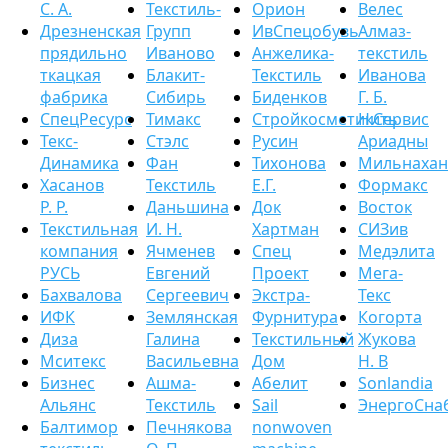
С. А.
Текстиль-
Орион
Велес
Дрезненская
Групп
ИвСпецобувь
Алмаз-
прядильно
Иваново
Анжелика-
текстиль
ткацкая
Блакит-
Текстиль
Иванова
фабрика
Сибирь
Биденков
Г. Б.
СпецРесурс
Тимакс
СтройкосметикСервис
Нить
Текс-
Стэлс
Русин
Ариадны
Динамика
Фан
Тихонова
Мильнахан
Хасанов
Текстиль
Е.Г.
Формакс
Р. Р.
Даньшина
Док
Восток
Текстильная
И. Н.
Хартман
СИЗив
компания
Ячменев
Спец
Медэлита
РУСЬ
Евгений
Проект
Мега-
Бахвалова
Сергеевич
Экстра-
Текс
ИФК
Землянская
Фурнитура
Когорта
Диза
Галина
Текстильный
Жукова
Мситекс
Васильевна
Дом
Н. В
Бизнес
Ашма-
Абелит
Sonlandia
Альянс
Текстиль
Sail
ЭнергоСна
Балтимор
Печнякова
nonwoven