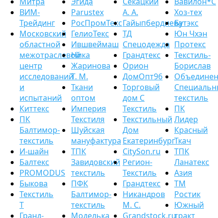
Митра
Эгида
Секацкий
Вавилон*С
ВИМ-
Рarustex
А. А.
Хоз-тех
Трейдинг
РосПромТекс
Гайыпбердиева
Бутэкс
Московский
ГелиоТекс
ТД
Юн Чхэн
областной
Ившвеймаш
Спецодежда
Протекс
межотраслевой
Ника
Грандтекс
Текстиль-
центр
Жаринова
Орион
Борислав
исследований
Т. М.
ДомОпт96
Объединен
и
Ткани
Торговый
Специальн
испытаний
оптом
дом С
текстиль
Киттекс
Империя
Текстиль
ПК
ПК
Текстиля
Текстильный
Лидер
Балтимор-
Шуйская
Дом
Красный
текстиль
мануфактура
Екатеринбург
Ткач
И-шайн
ТПК
CitySon.ru
ТПК
Балтекс
Завидовский
Регион-
Ланатекс
PROMODUS
текстиль
Текстиль
Азия
Быкова
ПФК
Грандтекс
ТМ
Текстиль
Балтимор-
Никандров
Ростик
Т
текстиль
М. С.
Южный
Гранд-
Моделька
Grandstock.ru
тракт