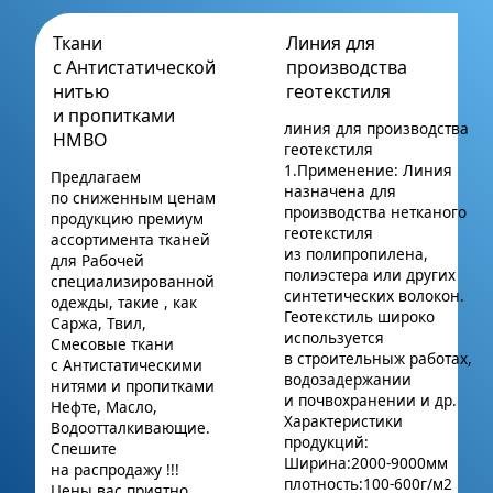
Ткани
Линия для
с Антистатической
производства
нитью
геотекстиля
и пропитками
линия для производства
НМВО
геотекстиля
1.Применение: Линия
Предлагаем
назначена для
по сниженным ценам
производства нетканого
продукцию премиум
геотекстиля
ассортимента тканей
из полипропилена,
для Рабочей
полиэстера или других
специализированной
синтетических волокон.
одежды, такие , как
Геотекстиль широко
Саржа, Твил,
используется
Смесовые ткани
в строительныж работах,
с Антистатическими
водозадержании
нитями и пропитками
и почвохранении и др.
Нефте, Масло,
Характеристики
Водоотталкивающие.
продукций:
Спешите
Ширина:2000-9000мм
на распродажу !!!
плотность:100-600г/м2
Цены вас приятно